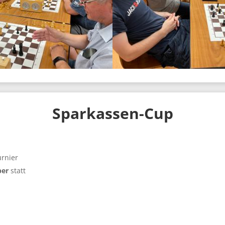
Sparkassen-Cup
urnier
ber
statt