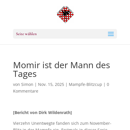
Seite wählen
Momir ist der Mann des
Tages
von
Simon
|
Nov. 15, 2025
|
Mampfe-Blitzcup
|
0
Kommentare
[Bericht von Dirk Wildenrath]
Vierzehn Unentwegte fanden sich zum November-
Blitz in der Mampfe ein. Erstmals in dieser Serie