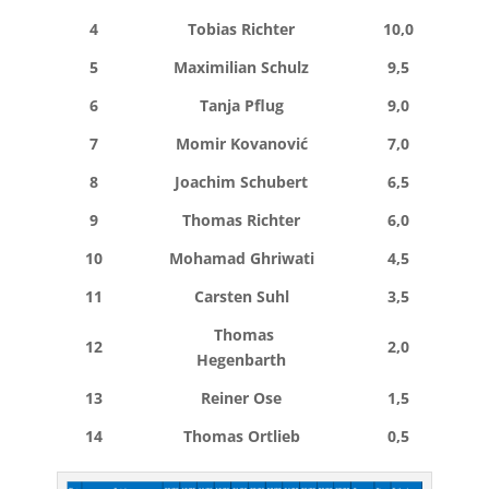
4
Tobias Richter
10,0
5
Maximilian Schulz
9,5
6
Tanja Pflug
9,0
7
Momir Kovanović
7,0
8
Joachim Schubert
6,5
9
Thomas Richter
6,0
10
Mohamad Ghriwati
4,5
11
Carsten Suhl
3,5
Thomas
12
2,0
Hegenbarth
13
Reiner Ose
1,5
14
Thomas Ortlieb
0,5