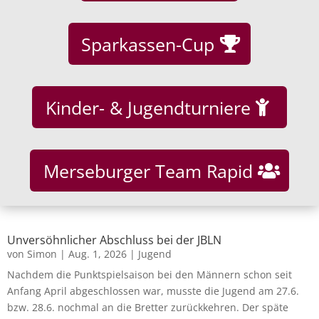
Sparkassen-Cup
Kinder- & Jugendturniere
Merseburger Team Rapid
Unversöhnlicher Abschluss bei der JBLN
von
Simon
|
Aug. 1, 2026
|
Jugend
Nachdem die Punktspielsaison bei den Männern schon seit
Anfang April abgeschlossen war, musste die Jugend am 27.6.
bzw. 28.6. nochmal an die Bretter zurückkehren. Der späte