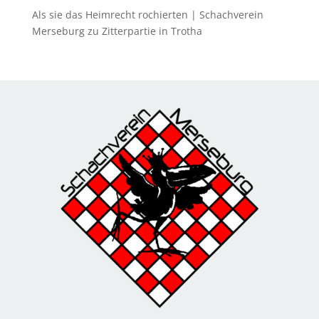
Als sie das Heimrecht rochierten | Schachverein
Merseburg
zu
Zitterpartie in Trotha