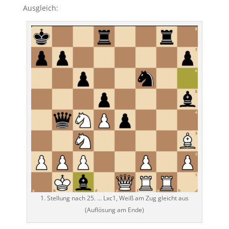
Ausgleich:
1. Stellung nach 25. … Lxc1, Weiß am Zug gleicht aus
(Auflösung am Ende)