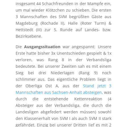
insgesamt 44 Schachfreunden in der Mampfe ein,
um mal wieder Klötzchen zu schieben. Die ersten
3 Mannschaften des SVM begrüßten Gäste aus
Magdeburg (Rochade II), Halle (Roter Turm) &
Hettstedt (III) zur 5. Runde auf Landes- bzw.
Bezirksebene.
Die
Ausgangssituation
war angespannt: Unsere
Erste hatte bisher 3x Unentschieden gespielt & 1x
verloren, was Rang 8 in der Verbandsliga
bedeutete. Bei unserer Zweiten sah es mit einem
Sieg bei drei Niederlagen (Rang 9) noch
schlimmer aus. Das eigentliche Problem liegt in
der Oberliga Ost A, aus der
Stand jetzt 3
Mannschaften aus Sachsen-Anhalt absteigen
, was
durch die entstehende Kettenreaktion (4
Absteiger aus der Verbandsliga, die durch die
Landesligen abgefedert werden müssen) sowohl
den Klassenerhalt von SVM I als auch SVM II stark
gefährdet. Einzig bei unserer Dritten lief es mit 2