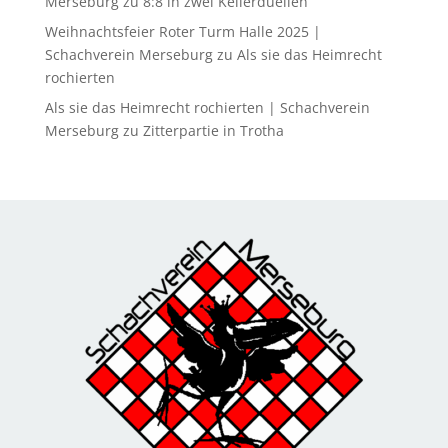
Merseburg
zu
8:8 in zwei Kellerduellen
Weihnachtsfeier Roter Turm Halle 2025 |
Schachverein Merseburg
zu
Als sie das Heimrecht
rochierten
Als sie das Heimrecht rochierten | Schachverein
Merseburg
zu
Zitterpartie in Trotha