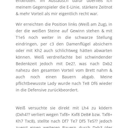
entknoten. Im Austausch dafür überließ ich
meinem Gegenspieler die E-Linie, stärkere Zeitnot
& mehr Vorteil als mir eigentlich recht war.
Wir erreichten die Position links (Weiß am Zug), in
der die weißen Steine auf Gewinn stehen & mit
T1e5 noch weiter in die schwarze Stellung
eindringen, per c3 den Damenflügel absichern
oder mit Kh2 auch schlichtweg hätten abwarten
können. Weiß verdreifachte bei schwindender
Bedenkzeit jedoch mit De2?, was nach Dxb2
nahezu den gesamten Vorteil vom Brett nahm &
auch noch einen Bauern abgab. Meine
pflichtbewusste Lady wurde nach Te8 Df6 wieder
in die Defensive zurückbeordert.
Weiß versuchte sie direkt mit Lh4 zu ködern
(Dxh4?? verliert wegen Txf8+ Kxf8 De8# bzw. Txf8+
Kh7 Txc8), stellte nach Df7 Te7 Df5 Te5?? jedoch
zuerst einen weiteren Bauern durch Dxh3 (der